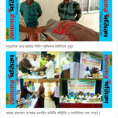
বৈদ্যুতিক তারে জড়িয়ে নির্মাণ শ্রমিকের মর্মান্তিক মৃত্যু
আস্থা রক্তদান সংস্থার নবগঠিত কমিটির পরিচিতি ও মতবিনিময় সভা সম্পুর্ণ।