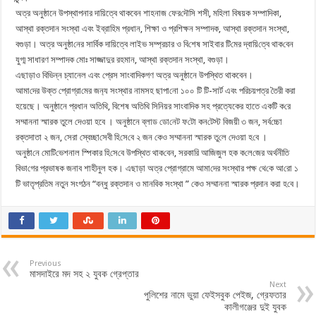
অত্র অনুষ্ঠানে উপস্থাপনার দায়িত্বে থাকবেন শাহনাজ ফের‌দৌ‌সি শসী, মহিলা বিষয়ক সম্পাদিকা,
আস্থা রক্তদান সংস্থা এবং ইব্রা‌হিম প্রধান, শিক্ষা ও প্রশিক্ষন সম্পাদক, আস্থা রক্তদান সংস্থা,
বগুড়া। অত্র অনুষ্ঠা‌নের সার্বিক দায়িত্বে লাইভ সম্প্রচার ও বি‌শেষ সাইবার টি‌মের দ্বা‌য়ি‌ত্বে থাক‌বেন
যুগ্ম সাধারণ সম্পাদক মোঃ সাজ্জাদুর রহমান, আস্থা রক্তদান সংস্থা, বগুড়া।
এছাড়াও বিভিন্ন চ্যানেল এবং প্রেস সাংবাদিকগণ অত্র অনুষ্ঠানে উপস্থিত থাকবেন।
আমা‌দের উক্ত প্রোগ্রা‌মের জন‌্য সংস্থার নামসহ ছাপা‌নো ১০০ টি টি-সার্ট এবং পরিচয়পত্র তৈরী করা
হয়েছে। অনুষ্ঠানে প্রধান অতিথি, বিশেষ অতিথি সিনিয়র সাংবাদিক সহ প্রত্যেকের হাতে একটি ক‌রে
সম্মাননা স্মারক তুলে দেওয়া হবে । অনুষ্ঠানে ব্লাড ডো‌নেট ফ‌টো কন‌টেস্ট বিজয়ী ৩ জন, সর্ব‌চ্চো
রক্তদাতা ২ জন, সেরা স্বেচ্ছা‌সেবী হি‌সে‌বে ২ জন কেও সম্মাননা স্মারক তু‌লে দেওয়া হ‌বে ।
অনুষ্ঠা‌নে মো‌টি‌ভেশনাল স্পিকার হি‌সে‌বে উপ‌স্থিত থাক‌বেন, সরকা‌রি আ‌জিজুল হক ক‌লে‌জের অর্থনী‌তি
বিভা‌গের প্রভাষক জনাব শাহীনুল হক। এছাড়া অত্র প্রোগ্রামে আমা‌দের সংস্থার পক্ষ থে‌কে আ‌রো ১
টি ভাতৃপ্রতিম নতুন সংগঠন “বন্ধু রক্তদান ও মান‌বিক সংস্থা ” কেও সম্মাননা স্মারক প্রদান করা হ‌বে।
Previous
মাসদাইরে মদ সহ ২ যুবক গ্রেপ্তার
Next
পুলিশের নামে ভুয়া ফেইসবুক পেইজ, গ্রেফতার
কালীগঞ্জের দুই যুবক