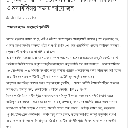
ও মতবিনিময় সভার আয়োজন।
dainikalorpotrika
সাজ্জাদুর রহমান, জয়পুরহাট প্রতিনিধি
আস্থা রক্তদান সংস্থা বগুড়া, এটি একটি জন কল্যাণমূলক স্বেচ্ছাসেবী সংগঠন। শুধু রক্তদানই নয়,
একদল তরুণ তরুণীর সমন্বয়ে গঠিত সংস্থাটি বিগত ৩-৪ বছর ধরে বিভিন্ন ধরনের সামাজিক উন্নয়ন ও
স্বেচ্ছাসেবী কার্যক্রম গুলো চালিয়ে যাচ্ছেন।
করোনাকালীন সময়েও তারা থেমে নেই। গত আগস্ট মাসে কঠোর লকডাউনের মধ্যেই সংগঠনের ৪র্থ
প্রতিষ্ঠা বার্ষিকী উপলক্ষে ভার্চুয়াল অনুষ্ঠানের মাধ্যমে নতুন কমিটি গঠন করা হয়েছিল। আর আগামীকাল
১৮ সেপ্টেম্বর ২০২১ শনিবার নবগঠিত অত্র কমিটির পরিচিতি ও মতবিনিময় সভার আয়োজন করা হয়েছে
বগুড়া টিএমএসএস কমিউনিটি সেন্টারে। সকাল ১১ টাই মূল অনুষ্ঠান শুরু হবে।
অনুষ্ঠানে সভাপতিত্ব করবেন জনাব রাজু আহম্মদ (আরিফ)। প্রধান অতিথি হিসেবে উপস্থিত থাকবেন
জনাব মোঃ নাজমুল হক, এডভাইজার ও লাইফ মেম্বার, TMSS, বগুড়া।
বিশেষ অতিথি হিসেবে উপস্থিত থাকবেন জনাব শাহিনুল ইসলাম, প্রভাষক অর্থনী‌তি বিভাগ, বগুড়া
আজিজুল হক কলেজ। জনাব মোঃ এমদাদুল হক, সম্পাদক, বাংলাদেশ স্কাউট, বগুড়া জেলা রোভার।
জনাব মোঃ শামীম আহমদ, এসআই, গাবতলী মডেল থানা, বগুড়া। হা‌সিবুর রহমান বিলু, উত্তরবঙ্গ
প্রধান, ইন্ডিপেন্ডেন্ট টে‌লি‌ভিশন। জনাব আবু সাইদ রাজন, সাবেক সভাপতি, আস্থা রক্তদান সংস্থা
বগুড়া এবং জনাব আঃ হামিদ হান্নান, ডিরেক্টর, ভেস্টিজ মার্কেটিং প্রাঃ লিঃ সহ আরো অনেক অতিথি
বৃন্দ।