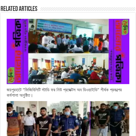
Related Articles
জয়পুরহাটে “ফিজিবিলিটি স্টাডি ফর নিউ প্রজেক্টস অব ডিওয়াইডি” শীর্ষক প্রকল্পের
কর্মশালা অনুষ্ঠিত।