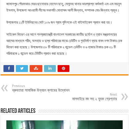
জামালপুর পৌরসভার মেয়র ছানোয়ার হোসেন ছানু, মেলান্দহ থানার ভারপ্রাপ্ত কর্মকর্তা এম এম ময়নুল
ইসলাম, উপজেলা আওয়ামী লীগের সভাপতি মোহাম্মদ আলী জিন্নাহ, সম্পাদক মোঃ জিন্নাহ প্রমুখ।
উপজেলার ১১টি ইউনিয়নের মোট ১০৯ জন গ্রাম পুলিশকে এই বাইসাইকেল প্রদান করা হয়।
সাইকেল বিতরণ এর আগে গনপ্রজাতন্ত্রী বাংলাদেশ সরকারের জাতীয় দুর্যোগ ও ত্রান মন্ত্রনালয়ের
বরাদ্দের মাধ্যমে গরীব, অসহায় ও দুস্থ পরিবারের মাঝে ঢেউটিন ও গৃহনির্মাণ ব্যায় বাবদ নগদ টাকার চেক
বিতরণ করা হয়েছে। উপজেলার ৫৮ টি পরিবারকে ২ বান্ডেল ঢেউটিন ও ৬ হাজার টাকার চেক ৩১ টি
পরিবারকে ১ বান্ডেল করে টেউটিন প্রদান করা হয়েছে।
Previous
ধ্রুবতারা সামাজিক উন্নয়ন ক্লাবের উদ্বোধন
Next
মাসদাইরে মদ সহ ২ যুবক গ্রেপ্তার
Related Articles