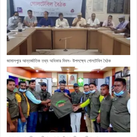
জামালপুরে আন্তর্জাতিক তথ্য অধিকার দিবস- উপলক্ষ্যে গোলটেবিল বৈঠক