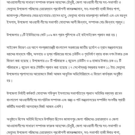
আওয়ামালীগের সাধারণ সম্পাদক ফারুক আহম্মেদ চৌধুরী, জেলা আওয়ামী লীগের সহ-সভাপতি ও
মেলান্দহ উপজেলা পরিষদের চেয়ারম্যান প্রকৌশলী কামরুজ্জামান, সহ-সভাপতি হাজী দিদার পাশা,
জামালপুর পৌরসভার মেয়র ছানোয়ার হোসেন ছানু, মেলান্দহ থানার ভারপ্রাপ্ত কর্মকর্তা এম এম ময়নুল
ইসলাম, উপজেলা আওয়ামী লীগের সভাপতি মোহাম্মদ আলী জিন্নাহ, সম্পাদক মোঃ জিন্নাহ প্রমুখ।
উপজেলার ১১টি ইউনিয়নের মোট ১০৯ জন গ্রাম পুলিশকে এই বাইসাইকেল প্রদান করা হয়।
সাইকেল বিতরণ এর আগে গনপ্রজাতন্ত্রী বাংলাদেশ সরকারের জাতীয় দুর্যোগ ও ত্রান মন্ত্রনালয়ের
বরাদ্দের মাধ্যমে গরীব, অসহায় ও দুস্থ পরিবারের মাঝে ঢেউটিন ও গৃহনির্মাণ ব্যায় বাবদ নগদ টাকার চেক
বিতরণ করা হয়েছে। উপজেলার ৫৮ টি পরিবারকে ২ বান্ডেল ঢেউটিন ও ৬ হাজার টাকার চেক ৩১ টি
পরিবারকে ১ বান্ডেল করে টেউটিন প্রদান করা হয়েছে।৭ সেপ্টেম্বর) শুক্রবার সকাল ১১ টায় মেলান্দহ
উপজেলার প্রশাসনের আয়োজনে মির্জা আজম আধুনিক অডিটোরিয়ামে এ বিতরণ কার্যক্রম অনুষ্ঠিত
হয়।
উপজেলা নির্বাহী কর্মকর্তা মোহাম্মদ শফিকুল ইসলামের সভাপতিত্বে প্রধান অতিথির বক্তব্য রাখেন
বাংলাদেশ আওয়ামীলীগের সাংগঠনিক সম্পাদক এবং বস্ত্র ও পাট মন্ত্রনালয়ের সম্পর্কিত সংসদীয় স্থায়ী
কমিটির সভাপতি আলহাজ্ব মির্জা আজম এমপি।
অনুষ্ঠানে বিশেষ অতিথি হিসেবে উপস্থিত ছিলেন জামালপুর জেলা পরিষদের চেয়ারম্যান ও জেলা
আওয়ামালীগের সাধারণ সম্পাদক ফারুক আহম্মেদ চৌধুরী, জেলা আওয়ামী লীগের সহ-সভাপতি ও
মেলান্দহ উপজেলা পরিষদের চেয়ারম্যান প্রকৌশলী কামরুজ্জামান, সহ-সভাপতি হাজী দিদার পাশা,