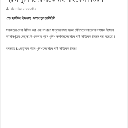
dainikalorpotrika
মোঃ ছামিউল ইসলাম, জামালপুর প্রতিনিধি
সরকারের সেবা নিশ্চিত করা এবং সাধারণ মানুষের কাছে দ্রুত পৌঁছাতে চলাচলের সহায়ক হিসেবে
জামালপুরের মেলান্দহ উপজেলার গ্রাম পুলিশ দফাদারদের মাঝে বাই সাইকেল বিতরন করা হয়েছে।
শুক্রবার (১মেলান্দহে গ্রাম পুলিশদের মাঝে বাই সাইকেল বিতরণ