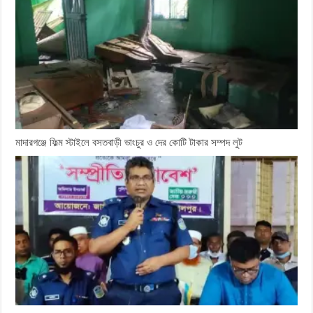
মাদারগঞ্জে ফিল্ম স্টাইলে বসতবাড়ী ভাংচুর ও দের কোটি টাকার সম্পদ লুট