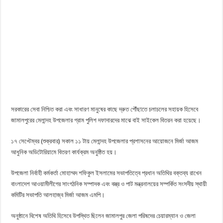
সরকারের সেবা নিশ্চিত করা এবং সাধারণ মানুষের কাছে দ্রুত পৌঁছাতে চলাচলের সহায়ক হিসেবে
জামালপুরের মেলান্দহ উপজেলার গ্রাম পুলিশ দফাদারদের মাঝে বাই সাইকেল বিতরন করা হয়েছে।
১৭ সেপ্টেম্বর (শুক্রবার) সকাল ১১ টায় মেলান্দহ উপজেলার প্রশাসনের আয়োজনে মির্জা আজম
আধুনিক অডিটোরিয়ামে বিতরণ কার্যক্রম অনুষ্ঠিত হয়।
উপজেলা নির্বাহী কর্মকর্তা মোহাম্মদ শফিকুল ইসলামের সভাপতিত্বে প্রধান অতিথির বক্তব্য রাখেন
বাংলাদেশ আওয়ামীলীগের সাংগঠনিক সম্পাদক এবং বস্ত্র ও পাট মন্ত্রনালয়ের সম্পর্কিত সংসদীয় স্থায়ী
কমিটির সভাপতি আলহাজ্ব মির্জা আজম এমপি।
অনুষ্ঠানে বিশেষ অতিথি হিসেবে উপস্থিত ছিলেন জামালপুর জেলা পরিষদের চেয়ারম্যান ও জেলা