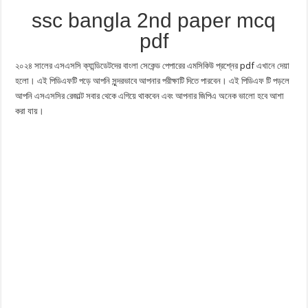
ssc bangla 2nd paper mcq
pdf
২০২৪ সালের এসএসসি ক্যান্ডিডেটদের বাংলা সেকেন্ড পেপারের এমসিকিউ প্রশ্নের pdf এখানে দেয়া
হলো। এই পিডিএফটি পড়ে আপনি সুন্দরভাবে আপনার পরীক্ষাটি দিতে পারবেন। এই পিডিএফ টি পড়লে
আপনি এসএসসির রেজাল্ট সবার থেকে এগিয়ে থাকবেন এবং আপনার জিপিএ অনেক ভালো হবে আশা
করা যায়।