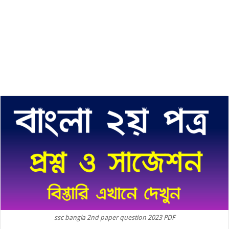
ssc bangla 2nd paper question 2023 PDF