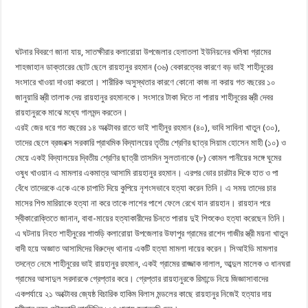
ঘটনার বিবরণে জানা যায়, সাতক্ষীরার কলারোয়া উপজেলার হেলাতলা ইউনিয়নের খলিষা গ্রামের
শাহজাহান ডাক্তারের ছোট ছেলে রায়হানুর রহমান (৩৬) বেকারত্বের কারণে বড় ভাই শাহীনুরের
সংসারে খাওয়া দাওয়া করতো। শারীরিক অসুস্থতার কারণে কোনো কাজ না করায় গত বছরের ১০
জানুয়ারি স্ত্রী তালাক দেয় রায়হানুর রহমানকে। সংসারে টাকা দিতে না পারায় শাহীনুরের স্ত্রী দেবর
রায়হানুরকে মাঝে মধ্যে গালমন্দ করতেন।
এরই জের ধরে গত বছরের ১৪ অক্টোবর রাতে ভাই শাহীনুর রহমান (৪০), ভাবি সাবিনা খাতুন (৩০),
তাদের ছেলে ব্রজবক্স সরকারি প্রাথমিক বিদ্যালয়ের তৃতীয় শ্রেণির ছাত্র সিয়াম হোসেন মাহী (১০) ও
মেয়ে একই বিদ্যালয়ের দ্বিতীয় শ্রেণির ছাত্রী তাসমিন সুলতানাকে (৮) কোমল পানীয়ের সঙ্গে ঘুমের
ওষুধ খাওয়ান এ মামলার একমাত্র আসামি রায়হানুর রহমান। এরপর ভোর চারটার দিকে হাত ও পা
বেঁধে তাদেরকে একে একে চাপাতি দিয়ে কুপিয়ে নৃশংসভাবে হত্যা করেন তিনি। এ সময় তাদের চার
মাসের শিশু মারিয়াকে হত্যা না করে তাকে লাশের পাশে ফেলে রেখে যান রায়হান। রায়হান পরে
স্বীকারোক্তিতে জানান, বাবা-মায়ের হত্যাকারীদের চিনতে পারায় দুই শিশুকেও হত্যা করেছেন তিনি।
এ ঘটনায় নিহত শাহীনুরের শাশুড়ি কলারোয়া উপজেলার উফাপুর গ্রামের রাশেদ গাজীর স্ত্রী ময়না খাতুন
বাদী হয়ে অজ্ঞাত আসামিদের বিরুদ্ধে থানায় একটি হত্যা মামলা দায়ের করেন। সিআইডি মামলার
তদন্তে নেমে শাহীনুরের ভাই রায়হানুর রহমান, একই গ্রামের রাজ্জাক দালাল, আব্দুল মালেক ও ধানঘরা
গ্রামের আসাদুল সরদারকে গ্রেপ্তার করে। গ্রেপ্তার রায়হানুরকে রিমান্ডে নিয়ে জিজ্ঞাসাবাদের
একপর্যায়ে ২১ অক্টোবর জ্যেষ্ঠ বিচারিক হাকিম বিলাস মন্ডলের কাছে রায়হানুর নিজেই হত্যার দায়