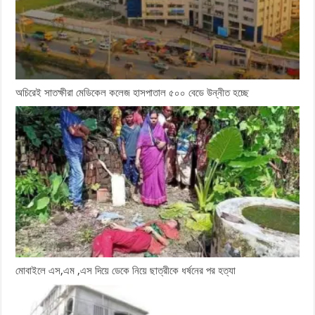
অচিরেই সাতক্ষীরা মেডিকেল কলেজ হাসপাতাল ৫০০ বেডে উন্নীত হচ্ছে
মোবাইলে এস,এম ,এস দিয়ে ডেকে নিয়ে ছাত্রীকে ধর্ষনের পর হত্যা