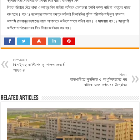
স্বীকার করে ফৌজদারি কার্যবিধির ১৬৪ ধারায় জবানবন্দি দেন।
নিহত পরিবারে বেঁচে থাকা একমাত্র শিশু মারিয়া বর্তমানে হেলাতলা ইউপি সদস্য নাছিমা খাতুনের কাছে
বড় হচ্ছে। গত ২৪ নভেম্বর মামলার তদন্ত কর্মকর্তা সিআইডির পুলিশ পরিদর্শক শফিকুল ইসলাম
আসামি রায়হানুর রহমানের নামে আদালতে অভিযোগপত্র দাখিল করে। এ মামলায় গত ১৪ জানুয়ারি
অভিযোগ গঠনের মধ্য দিয়ে বিচার কার্যক্রম শুরু হয়।
Previous
ঝিনাইদহে আ’লীগের দূ- পক্ষের সংঘর্ষে
আহত-৪
Next
রাজশাহীতে সুসজ্জিত ও আধুনিকায়নের পর
রাসিক মেয়র দপ্তরের উদ্বোধন
Related Articles