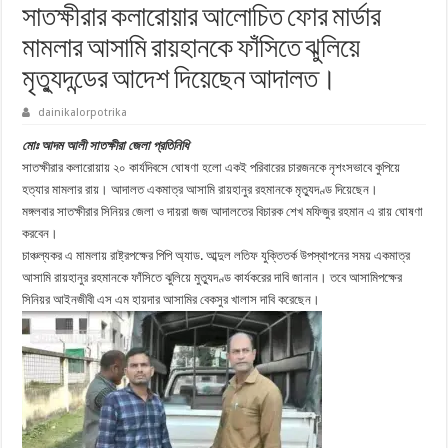
সাতক্ষীরার কলারােয়ার আলােচিত ফোর মার্ডার
মামলার আসামি রায়হানকে ফাঁসিতে ঝুলিয়ে
মৃত্যুদন্ডের আদেশ দিয়েছেন আদালত।
dainikalorpotrika
মোঃ আদম আলী সাতক্ষীরা জেলা প্রতিনিধি
সাতক্ষীরার কলারোয়ায় ২০ কার্যদিবসে ঘোষণা হলো একই পরিবারের চারজনকে নৃশংসভাবে কুপিয়ে
হত্যার মামলার রায়। আদালত একমাত্র আসামি রায়হানুর রহমানকে মৃত্যুদণ্ড দিয়েছেন।
মঙ্গলবার সাতক্ষীরার সিনিয়র জেলা ও দায়রা জজ আদালতের বিচারক শেখ মফিজুর রহমান এ রায় ঘোষণা
করবেন।
চাঞ্চল্যকর এ মামলায় রাষ্ট্রপক্ষের পিপি অ্যাড. আব্দুল লতিফ যুক্তিতর্ক উপস্থাপনের সময় একমাত্র
আসামি রায়হানুর রহমানকে ফাঁসিতে ঝুলিয়ে মুত্যুদণ্ড কার্যকরের দাবি জানান। তবে আসামিপক্ষের
সিনিয়র আইনজীবী এস এম হায়দার আসামির বেকসুর খালাস দাবি করেছেন।