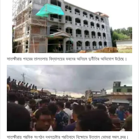
সাতক্ষীরায় শহরের তালতলায় বিদ্যালয়ের ভবনের অনিয়ম দুর্নীতির অভিযোগ উঠেছে।
সাতক্ষীরায় শ্রমিক সংগঠন দখলচেষ্টার প্রতিবাদে বিক্ষোভে উত্তাল ভোমরা স্থল বন্দর।