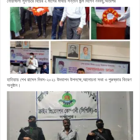
নোয়াখালী সুবর্ণচরে বিয়ের ২ মাসের মাথায় সন্তান জন্ম দিলেন নববধূ,অতঃপর
হাতিয়ায় শেখ রাসেল দিবস-২০২১ উদযাপন উপলক্ষে,আলোচনা সভা ও পুরুষ্কার বিতরণ
অনুষ্ঠান।