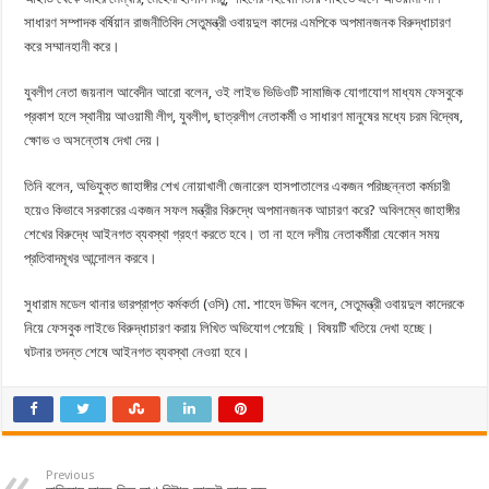
সাধারণ সম্পাদক বর্ষিয়ান রাজনীতিবিদ সেতুমন্ত্রী ওবায়দুল কাদের এমপিকে অপমানজনক বিরুদ্ধাচারণ
করে সম্মানহানী করে।
যুবলীগ নেতা জয়নাল আবেদীন আরো বলেন, ওই লাইভ ভিডিওটি সামাজিক যোগাযোগ মাধ্যম ফেসবুকে
প্রকাশ হলে স্থানীয় আওয়ামী লীগ, যুবলীগ, ছাত্রলীগ নেতাকর্মী ও সাধারণ মানুষের মধ্যে চরম বিদ্বেষ,
ক্ষোভ ও অসন্তোষ দেখা দেয়।
তিনি বলেন, অভিযুক্ত জাহাঙ্গীর শেখ নোয়াখালী জেনারেল হাসপাতালের একজন পরিচ্ছন্নতা কর্মচারী
হয়েও কিভাবে সরকারের একজন সফল মন্ত্রীর বিরুদ্ধে অপমানজনক আচারণ করে? অবিলম্বে জাহাঙ্গীর
শেখের বিরুদ্ধে আইনগত ব্যবস্থা গ্রহণ করতে হবে। তা না হলে দলীয় নেতাকর্মীরা যেকোন সময়
প্রতিবাদমূখর আন্দোলন করবে।
সুধারাম মডেল থানার ভারপ্রাপ্ত কর্মকর্তা (ওসি) মো. শাহেদ উদ্দিন বলেন, সেতুমন্ত্রী ওবায়দুল কাদেরকে
নিয়ে ফেসবুক লাইভে বিরুদ্ধাচারণ করায় লিখিত অভিযোগ পেয়েছি। বিষয়টি খতিয়ে দেখা হচ্ছে।
ঘটনার তদন্ত শেষে আইনগত ব্যবস্থা নেওয়া হবে।
Previous