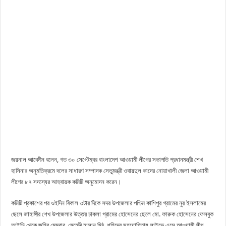
জয়নাল আবেদীন বলেন, গত ৩০ সেপ্টেম্বর বাংলাদেশ আওয়ামী লীগের সভাপতি প্রধানমন্ত্রী শেখ
হাসিনার অনুমতিক্রমে দলের সাধারণ সম্পাদক সেতুমন্ত্রী ওবায়দুল কাদের নোয়াখালী জেলা আওয়ামী
লীগের ৮৭ সদস্যের আহবায়ক কমিটি অনুমোদন করেন।
কমিটি প্রকাশের পর ওইদিন বিকাল ৩টার দিকে সদর উপজেলার পশ্চিম কাশিপুর গ্রামের নুর ইসলামের
ছেলে জাহাঙ্গীর শেখ উপজেলার উত্তর চাকলা গ্রামের হোসেনের ছেলে মো. ফারুক হোসেনের ফেসবুক
আইডি থেকে জহির মেম্বার, মেহেদী হাসান মিঠু, শহিদের সহযোগিতায় লাইভে এসে আওয়ামী লীগ