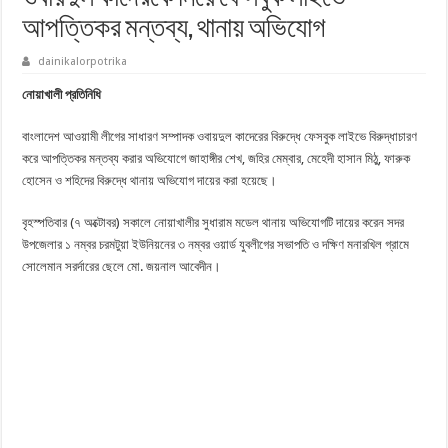
আপত্তিকর মন্তব্য, থানায় অভিযোগ
dainikalorpotrika
নোয়াখালী প্রতিনিধি
বাংলাদেশ আওয়ামী লীগের সাধারণ সম্পাদক ওবায়দুল কাদেরের বিরুদ্ধে ফেসবুক লাইভে বিরুদ্ধাচারণ
করে আপত্তিকর মন্তব্য করার অভিযোগে জাহাঙ্গীর শেখ, জহির মেম্বার, মেহেদী হাসান মিঠু, ফারুক
হোসেন ও শহিদের বিরুদ্ধে থানায় অভিযোগ দায়ের করা হয়েছে।
বৃহস্পতিবার (৭ অক্টোবর) সকালে নোয়াখালীর সুধারাম মডেল থানায় অভিযোগটি দায়ের করেন সদর
উপজেলার ১ নম্বর চরমটুয়া ইউনিয়নের ৩ নম্বর ওয়ার্ড যুবলীগের সভাপতি ও দক্ষিণ মনারখিল গ্রামে
সোলেমান সরর্দারের ছেলে মো. জয়নাল আবেদীন।