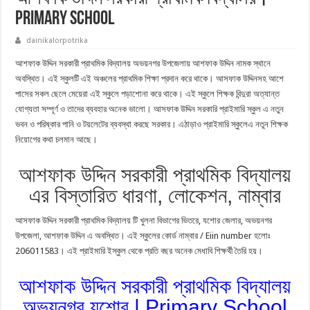
Primary School
dainikalorpotrika
আশফাক উদ্দিন সরকারী প্রাথমিক বিদ্যালয় অভয়নগর উপজেলায় আশফাক উদ্দিন নামক স্থানে
অবস্থিত। এই স্কুলটি এই অঞ্চলের প্রাথমিক শিক্ষা প্রদান করে থাকে। আসফাক উদ্দিনসহ আশে
পাসের সকল ছেলে মেয়েরা এই স্কুলে পড়াশোনা করে থাকে। এই স্কুলে শিক্ষক বিন্দুরা অত্যান্ত
যোগ্যতা সম্পূর্ণ ও তাদের ব্যবহার অনেক ভালো। আসফাক উদ্দিন সরকারি প্রাইমারি স্কুল এ নতুন
ভবন ও পরিষ্কার পানি ও টয়লেটের ব্যবস্থা করছে সরকার। এঠাড়াও প্রাইমারি স্কুলেএ নতুন শিক্ষক
নিয়োগের কথা চলমান আছে।
আশফাক উদ্দিন সরকারী প্রাথমিক বিদ্যালয়
এর বিস্তারিত ধারণা, লোকেশন, নাম্বার
আসফাক উদ্দিন সরকারী প্রাথমিক বিদ্যালয় টি খুলনা বিভাগের ভিতরে, যশোর জেলার, অভয়নগর
উপজেলা, আশফাক উদ্দিন এ অবস্থিত। এই স্কুলের কোর্ড নাম্বার / Eiin number হলোঃ
206011583। এই প্রাইমারি ইস্কুল থেকে প্রতি বছর অনেক মেধাবি শিক্ষর্থী তৈরি হয়।
আশফাক উদ্দিন সরকারী প্রাথমিক বিদ্যালয়
অভয়নগর যশোর | Primary School