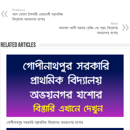
Previous
আল হেলাল ইসলামী একাডেমী প্রাথমিক
বিদ্যালয় অভয়নগর যশোর
Next
আহম্মদ আলী সরদার রেজিঃ বেঃ প্রাঃ বিদ্যালয়
অভয়নগর যশোর
Related Articles
গোপীনাথপুর সরকারি প্রাথমিক বিদ্যালয় অভয়নগর যশোর