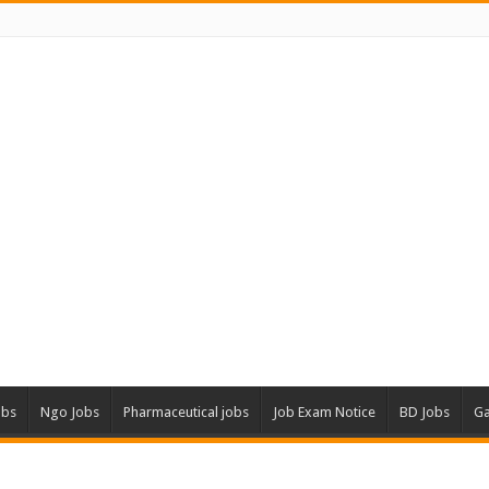
obs
Ngo Jobs
Pharmaceutical jobs
Job Exam Notice
BD Jobs
Ga