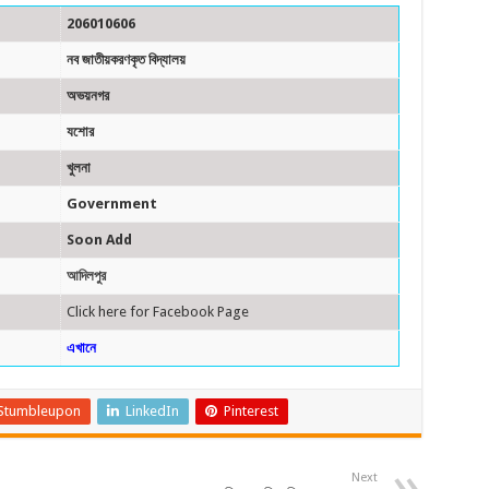
206010606
নব জাতীয়করণকৃত বিদ্যালয়
অভয়নগর
যশোর
খুলনা
Government
Soon Add
আদিলপুর
Click here for Facebook Page
এখানে
Stumbleupon
LinkedIn
Pinterest
Next