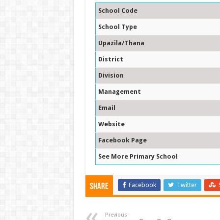
School Code
School Type
Upazila/Thana
District
Division
Management
Email
Website
Facebook Page
See More Primary School
Facebook
Twitter
Share
Previous